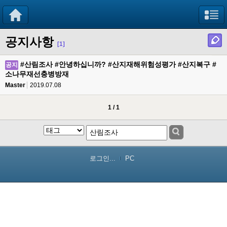
공지사항
[1]
#산림조사 #안녕하십니까? #산지재해위험성평가 #산지복구 #
공지
소나무재선충병방재
Master
2019.07.08
1 / 1
로그인...
PC