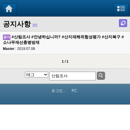
공지사항
[1]
#산림조사 #안녕하십니까? #산지재해위험성평가 #산지복구 #
공지
소나무재선충병방재
Master
2019.07.08
1 / 1
로그인...
PC