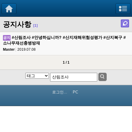
공지사항
[1]
#산림조사 #안녕하십니까? #산지재해위험성평가 #산지복구 #
공지
소나무재선충병방재
Master
2019.07.08
1 / 1
로그인...
PC