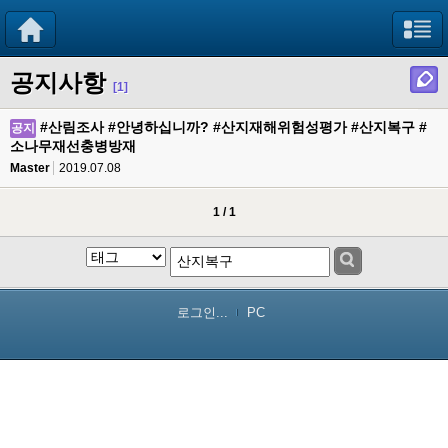
공지사항
[1]
#산림조사 #안녕하십니까? #산지재해위험성평가 #산지복구 #
공지
소나무재선충병방재
Master
2019.07.08
1 / 1
로그인...
PC