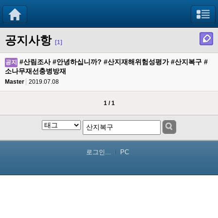
공지사항
[1]
#산림조사 #안녕하십니까? #산지재해위험성평가 #산지복구 #
공지
소나무재선충병방재
Master
2019.07.08
1 / 1
로그인...
PC