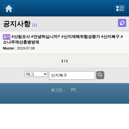
공지사항
[1]
#산림조사 #안녕하십니까? #산지재해위험성평가 #산지복구 #
공지
소나무재선충병방재
Master
2019.07.08
1 / 1
로그인...
PC