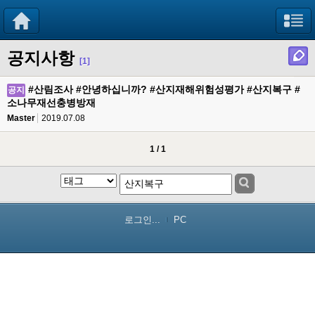
공지사항
[1]
#산림조사 #안녕하십니까? #산지재해위험성평가 #산지복구 #
공지
소나무재선충병방재
Master
2019.07.08
1 / 1
로그인...
PC