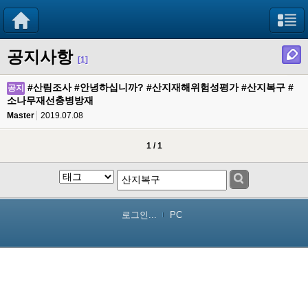
공지사항
[1]
#산림조사 #안녕하십니까? #산지재해위험성평가 #산지복구 #
공지
소나무재선충병방재
Master
2019.07.08
1 / 1
로그인...
PC