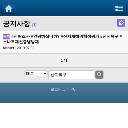
공지사항
[1]
#산림조사 #안녕하십니까? #산지재해위험성평가 #산지복구 #
공지
소나무재선충병방재
Master
2019.07.08
1 / 1
로그인...
PC