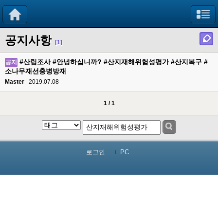
공지사항
[1]
#산림조사 #안녕하십니까? #산지재해위험성평가 #산지복구 #
공지
소나무재선충병방재
Master
2019.07.08
1 / 1
로그인...
PC