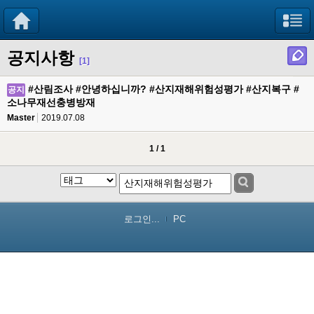
공지사항
[1]
#산림조사 #안녕하십니까? #산지재해위험성평가 #산지복구 #
공지
소나무재선충병방재
Master
2019.07.08
1 / 1
로그인...
PC