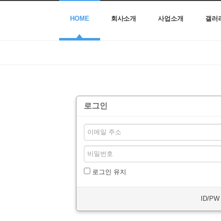
HOME
회사소개
사업소개
갤러
로그인
로그인 유지
ID/P