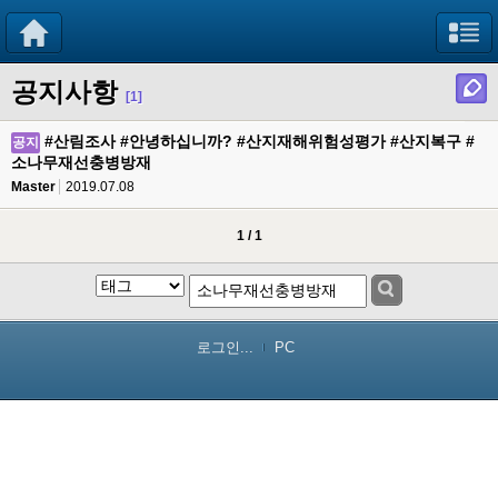
공지사항
[1]
#산림조사 #안녕하십니까? #산지재해위험성평가 #산지복구 #
공지
소나무재선충병방재
Master
2019.07.08
1 / 1
로그인...
PC