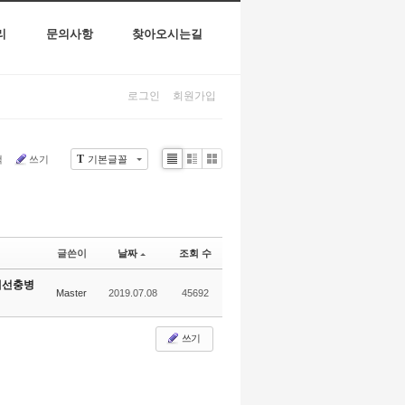
리
문의사항
찾아오시는길
로그인
회원가입
T
색
쓰기
기본글꼴
Li
Zi
G
st
n
al
e
le
r
y
글쓴이
날짜
조회 수
재선충병
Master
2019.07.08
45692
쓰기