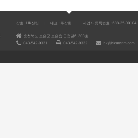
상호 : HK산림
대표 : 주상헌
사업자 등록번호 : 688-25-00104
충청북도 보은군 보은읍 군청길6, 303호
043-542-9331
043-542-9332
hk@hksanrim.com