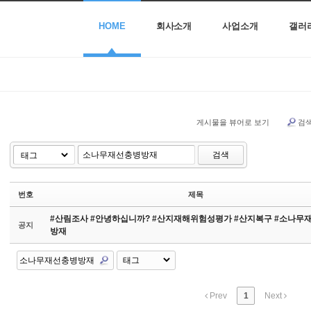
HOME
회사소개
사업소개
갤러
게시물을 뷰어로 보기
검
검색
번호
제목
#산림조사 #안녕하십니까? #산지재해위험성평가 #산지복구 #소나무
공지
방재
Prev
1
Next