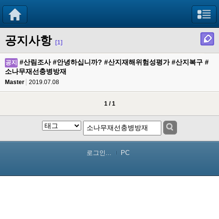
공지사항
[1]
#산림조사 #안녕하십니까? #산지재해위험성평가 #산지복구 #
공지
소나무재선충병방재
Master
2019.07.08
1 / 1
로그인...
PC