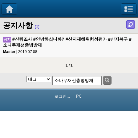
공지사항
[1]
#산림조사 #안녕하십니까? #산지재해위험성평가 #산지복구 #
공지
소나무재선충병방재
Master
2019.07.08
1 / 1
로그인...
PC