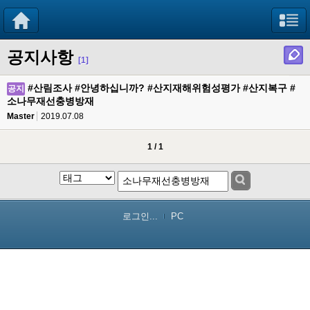
공지사항
[1]
#산림조사 #안녕하십니까? #산지재해위험성평가 #산지복구 #
공지
소나무재선충병방재
Master
2019.07.08
1 / 1
로그인...
PC