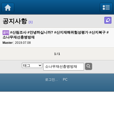
공지사항
[1]
#산림조사 #안녕하십니까? #산지재해위험성평가 #산지복구 #
공지
소나무재선충병방재
Master
2019.07.08
1 / 1
로그인...
PC