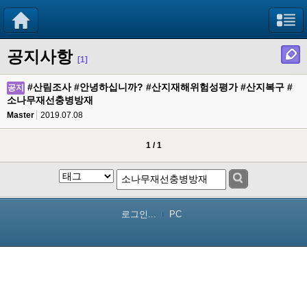
공지사항
[1]
#산림조사 #안녕하십니까? #산지재해위험성평가 #산지복구 #
공지
소나무재선충병방재
Master
2019.07.08
1 / 1
로그인...
PC