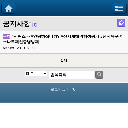
공지사항
[1]
#산림조사 #안녕하십니까? #산지재해위험성평가 #산지복구 #
공지
소나무재선충병방재
Master
2019.07.08
1 / 1
로그인...
PC