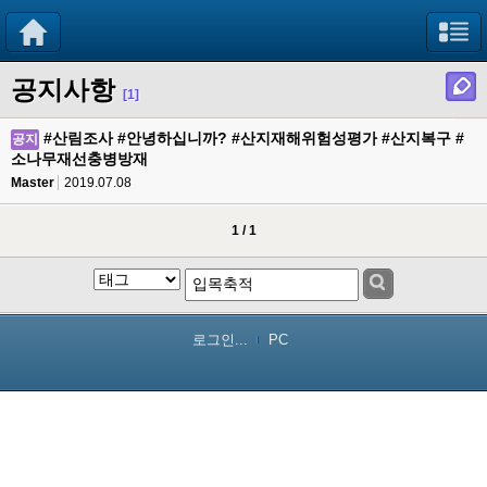
공지사항
[1]
#산림조사 #안녕하십니까? #산지재해위험성평가 #산지복구 #
공지
소나무재선충병방재
Master
2019.07.08
1 / 1
로그인...
PC