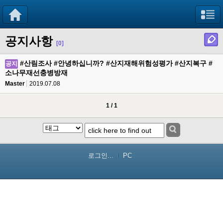
공지사항
[0]
#산림조사 #안녕하십니까? #산지재해위험성평가 #산지복구 #
공지
소나무재선충병방재
Master
2019.07.08
1 / 1
로그인...
PC