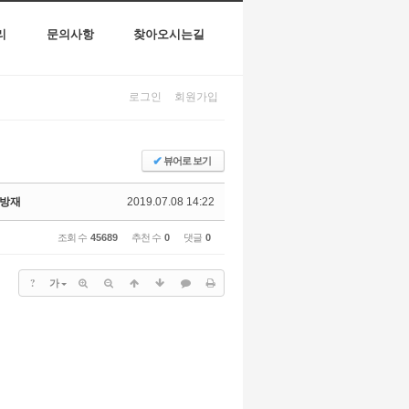
리
문의사항
찾아오시는길
로그인
회원가입
✔
뷰어로 보기
병방재
2019.07.08 14:22
조회 수
45689
추천 수
0
댓글
0
?
가