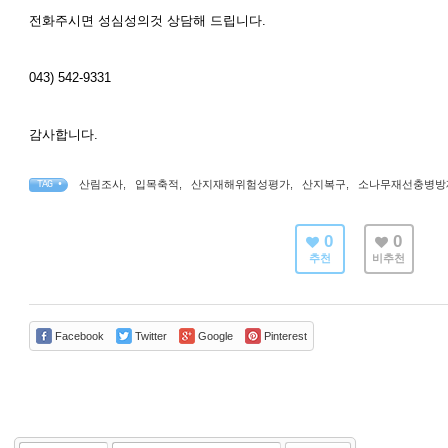
전화주시면 성심성의것 상담해 드립니다.
043) 542-9331
감사합니다.
산림조사
,
입목축적
,
산지재해위험성평가
,
산지복구
,
소나무재선충병방
TAG •
0
0
추천
비추천
Facebook
Twitter
Google
Pinterest