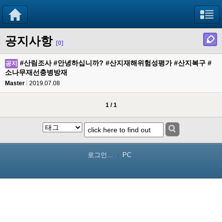
공지사항
[0]
#산림조사 #안녕하십니까? #산지재해위험성평가 #산지복구 #
공지
소나무재선충병방재
Master
2019.07.08
1 / 1
로그인...
PC