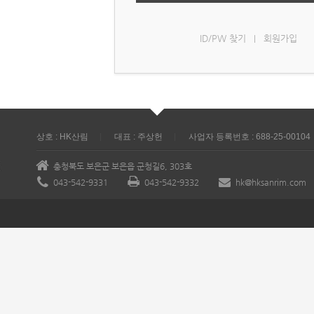
ID/PW 찾기
회원가입
|
상호 : HK산림
대표 : 주상헌
사업자 등록번호 : 688-25-00104
충청북도 보은군 보은읍 군청길6, 303호
043-542-9331
043-542-9332
hk@hksanrim.com