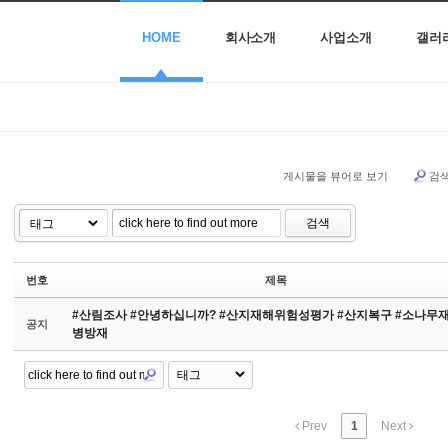
HOME
회사소개
사업소개
갤러
게시물을 뷰어로 보기
검
검색
번호
제목
#산림조사 #안녕하십니까? #산지재해위험성평가 #산지복구 #소나무
공지
병방재
Prev
1
Next