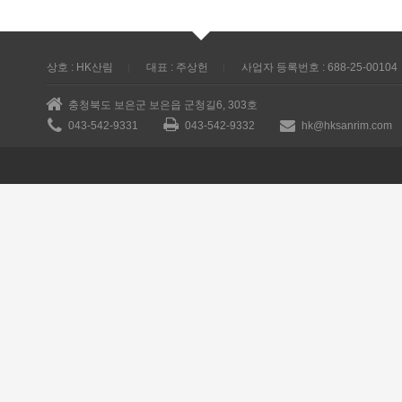
상호 : HK산림
대표 : 주상헌
사업자 등록번호 : 688-25-00104
충청북도 보은군 보은읍 군청길6, 303호
043-542-9331
043-542-9332
hk@hksanrim.com