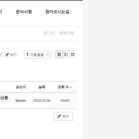
리
문의사항
찾아오시는길
로그인
회원가입
T
색
쓰기
기본글꼴
Li
Zi
G
st
n
al
e
le
r
y
글쓴이
날짜
조회 수
재선충
Master
2019.07.08
45691
쓰기