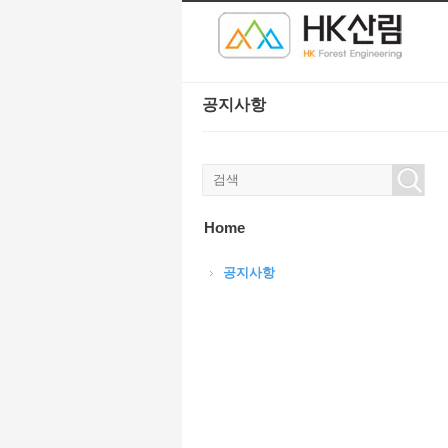
본문으로 바로가기
공지사항
Home
공지사항