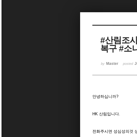
Sketchbook5, 스케치북5
#산림조사
복구 #
Sketchbook5, 스케치북5
Master
J
by
posted
안녕하십니까?
HK 산림입니다.
전화주시면 성심성의것 