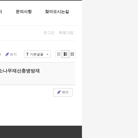
리
문의사항
찾아오시는길
로그인
회원가입
T
색
쓰기
기본글꼴
Li
Zi
G
st
n
al
e
le
#소나무재선충병방재
r
y
쓰기