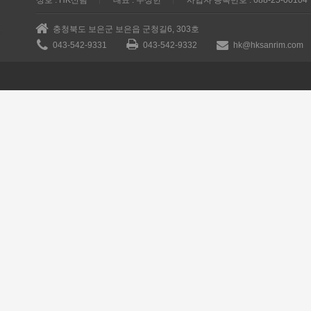
상호 : HK산림
대표 : 주상헌
사업자 등록번호 : 688-25-00104
충청북도 보은군 보은읍 군청길6, 303호
043-542-9331
043-542-9332
hk@hksanrim.com