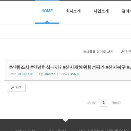
HOME
회사소개
사업소개
갤러
게시물을 뷰어로 보기
검
#산림조사 #안녕하십니까? #산지재해위험성평가 #산지복구 
Date
2019.07.08
By
Master
Views
45692
검색
Prev
1
Next