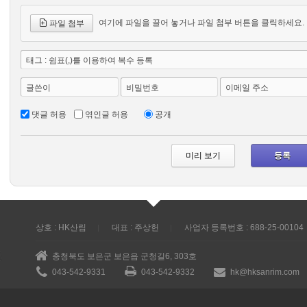
여기에 파일을 끌어 놓거나 파일 첨부 버튼을 클릭하세요.
파일 첨부
태그 : 쉼표(,)를 이용하여 복수 등록
글쓴이
비밀번호
이메일 주소
댓글 허용
엮인글 허용
공개
상호 : HK산림
대표 : 주상헌
사업자 등록번호 : 688-25-00104
충청북도 보은군 보은읍 군청길6, 303호
043-542-9331
043-542-9332
hk@hksanrim.com