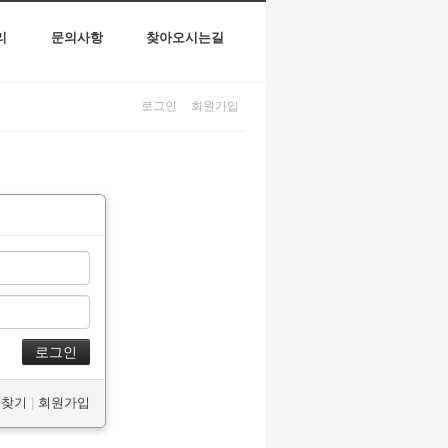
리
문의사항
찾아오시는길
로그인
회원가입
W 찾기
|
회원가입