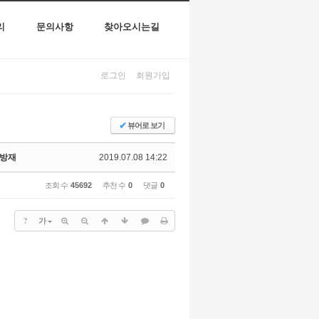
리
문의사항
찾아오시는길
로그인
회원가입
✔
뷰어로 보기
병방재
2019.07.08 14:22
조회 수
45692
추천 수
0
댓글
0
?
가