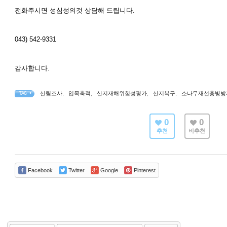
전화주시면 성심성의것 상담해 드립니다.
043) 542-9331
감사합니다.
산림조사
,
입목축적
,
산지재해위험성평가
,
산지복구
,
소나무재선충병방
TAG •
0
0
추천
비추천
Facebook
Twitter
Google
Pinterest