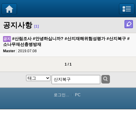
공지사항
[1]
#산림조사 #안녕하십니까? #산지재해위험성평가 #산지복구 #
공지
소나무재선충병방재
Master
2019.07.08
1 / 1
로그인...
PC