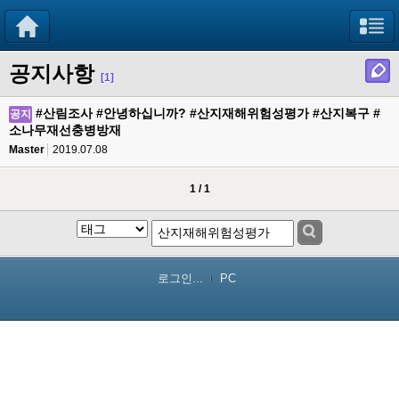
공지사항
[1]
#산림조사 #안녕하십니까? #산지재해위험성평가 #산지복구 #
공지
소나무재선충병방재
Master
2019.07.08
1 / 1
로그인...
PC