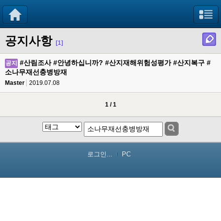
공지사항
[1]
#산림조사 #안녕하십니까? #산지재해위험성평가 #산지복구 #
공지
소나무재선충병방재
Master
2019.07.08
1 / 1
로그인...
PC