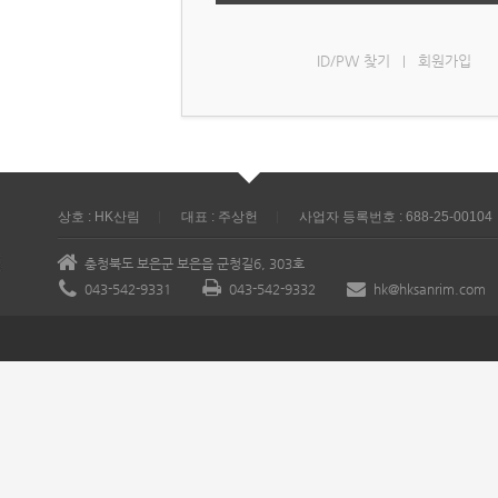
ID/PW 찾기
회원가입
|
상호 : HK산림
대표 : 주상헌
사업자 등록번호 : 688-25-00104
충청북도 보은군 보은읍 군청길6, 303호
043-542-9331
043-542-9332
hk@hksanrim.com