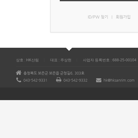
ID/PW 찾기
회원가입
|
상호 : HK산림
대표 : 주상헌
사업자 등록번호 : 688-25-00104
충청북도 보은군 보은읍 군청길6, 303호
043-542-9331
043-542-9332
hk@hksanrim.com