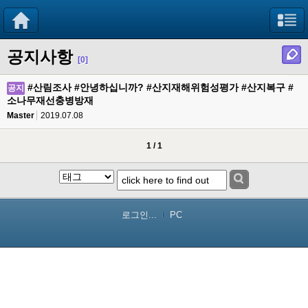
공지사항
[0]
#산림조사 #안녕하십니까? #산지재해위험성평가 #산지복구 #
공지
소나무재선충병방재
Master
2019.07.08
1 / 1
로그인...
PC