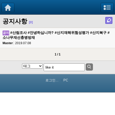
공지사항
[0]
#산림조사 #안녕하십니까? #산지재해위험성평가 #산지복구 #
공지
소나무재선충병방재
Master
2019.07.08
1 / 1
로그인...
PC