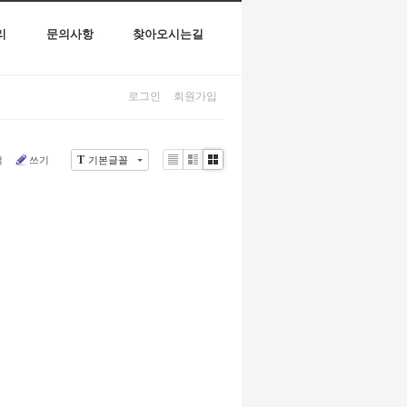
리
문의사항
찾아오시는길
로그인
회원가입
T
색
쓰기
기본글꼴
Li
Zi
G
st
n
al
e
le
r
y