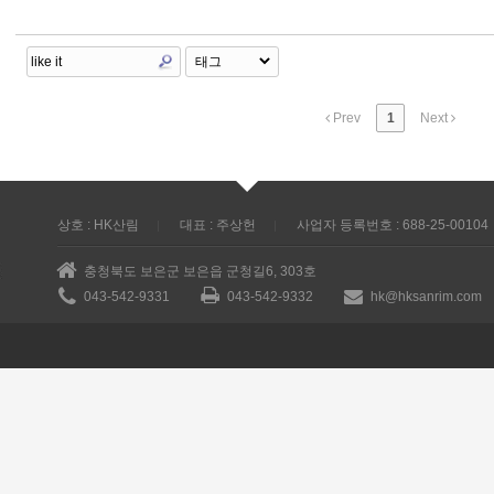
Prev
1
Next
상호 : HK산림
대표 : 주상헌
사업자 등록번호 : 688-25-00104
충청북도 보은군 보은읍 군청길6, 303호
043-542-9331
043-542-9332
hk@hksanrim.com