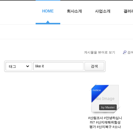
HOME
회사소개
사업소개
갤러
게시물을 뷰어로 보기
검
검색
notice
No Image
45691
by Master
#산림조사 #안녕하십니
까? #산지재해위험성
평가 #산지복구 #소나
무재선충병방재