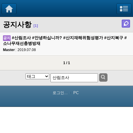
공지사항
[1]
#산림조사 #안녕하십니까? #산지재해위험성평가 #산지복구 #
공지
소나무재선충병방재
Master
2019.07.08
1 / 1
로그인...
PC