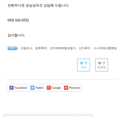
전화주시면 성심성의것 상담해 드립니다.
043) 542-9331
감사합니다.
산림조사
,
입목축적
,
산지재해위험성평가
,
산지복구
,
소나무재선충병방
TAG •
0
0
추천
비추천
Facebook
Twitter
Google
Pinterest