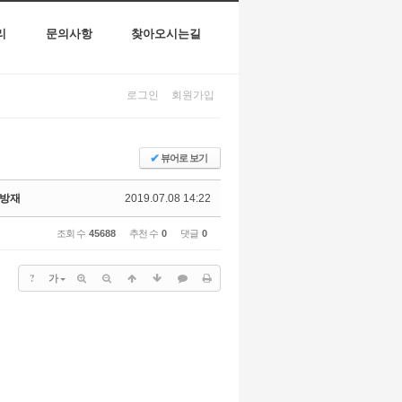
리
문의사항
찾아오시는길
로그인
회원가입
✔
뷰어로 보기
병방재
2019.07.08 14:22
조회 수
45688
추천 수
0
댓글
0
?
가