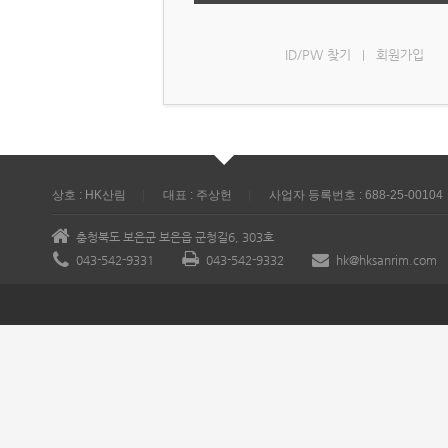
ID/PW 찾기
회원가입
|
상호 : HK산림
대표 : 주상헌
사업자 등록번호 : 688-25-00104
충청북도 보은군 보은읍 군청길6, 303호
043-542-9331
043-542-9332
hk@hksanrim.com