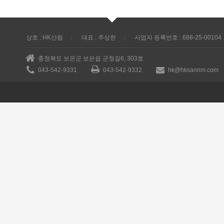
상호 : HK산림
대표 : 주상헌
사업자 등록번호 : 688-25-00104
충청북도 보은군 보은읍 군청길6, 303호
043-542-9331
043-542-9332
hk@hksanrim.com