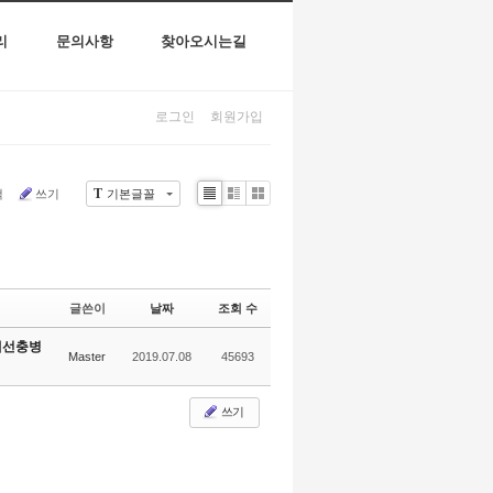
리
문의사항
찾아오시는길
로그인
회원가입
T
색
쓰기
기본글꼴
Li
Zi
G
st
n
al
e
le
r
y
글쓴이
날짜
조회 수
재선충병
Master
2019.07.08
45693
쓰기