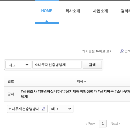
HOME
회사소개
사업소개
갤러
게시물을 뷰어로 보기
검
검색
번호
제목
#산림조사 #안녕하십니까? #산지재해위험성평가 #산지복구 #소나무
공지
방재
Prev
1
Next