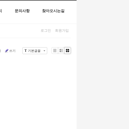
리
문의사항
찾아오시는길
로그인
회원가입
T
색
쓰기
기본글꼴
Li
Zi
G
st
n
al
e
le
r
y