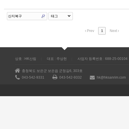
Prev
1
Next
상호 : HK산림
대표 : 주상헌
사업자 등록번호 : 688-25-00104
충청북도 보은군 보은읍 군청길6, 303호
043-542-9331
043-542-9332
hk@hksanrim.com