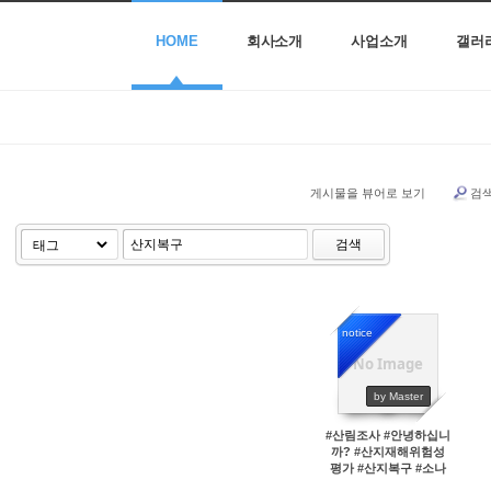
HOME
회사소개
사업소개
갤러
게시물을 뷰어로 보기
검
검색
notice
No Image
45697
by Master
#산림조사 #안녕하십니
까? #산지재해위험성
평가 #산지복구 #소나
무재선충병방재