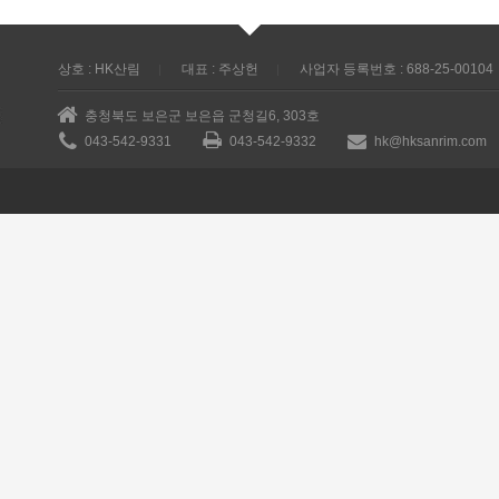
상호 : HK산림
대표 : 주상헌
사업자 등록번호 : 688-25-00104
충청북도 보은군 보은읍 군청길6, 303호
043-542-9331
043-542-9332
hk@hksanrim.com