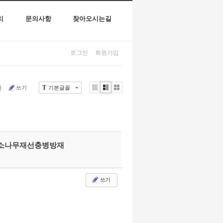
리
문의사항
찾아오시는길
로그인
회원가입
T
색
쓰기
기본글꼴
Li
Zi
G
st
n
al
e
le
r
y
#소나무재선충병방재
쓰기