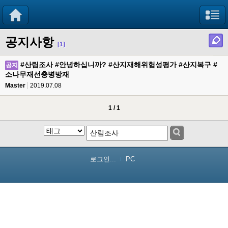
공지사항
[1]
#산림조사 #안녕하십니까? #산지재해위험성평가 #산지복구 #
공지
소나무재선충병방재
Master
2019.07.08
1 / 1
로그인...
PC