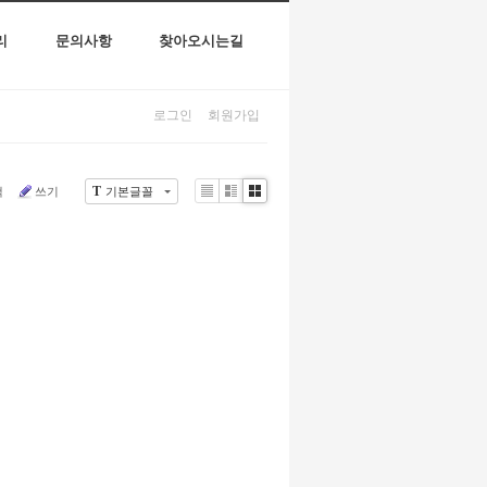
리
문의사항
찾아오시는길
로그인
회원가입
T
색
쓰기
기본글꼴
Li
Zi
G
st
n
al
e
le
r
y