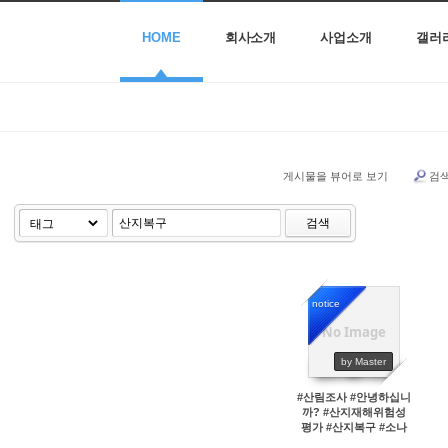
HOME
회사소개
사업소개
갤러
게시물을 뷰어로 보기
검
검색
notice
No Image
45692
by Master
#산림조사 #안녕하십니
까? #산지재해위험성
평가 #산지복구 #소나
무재선충병방재