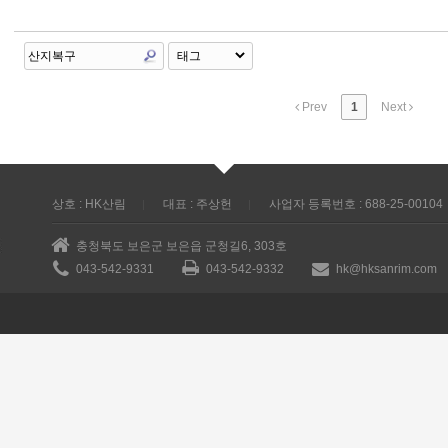
Prev
1
Next
상호 : HK산림
대표 : 주상헌
사업자 등록번호 : 688-25-00104
충청북도 보은군 보은읍 군청길6, 303호
043-542-9331
043-542-9332
hk@hksanrim.com