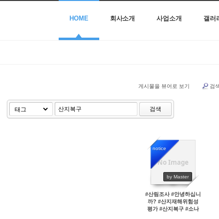
HOME
회사소개
사업소개
갤러
게시물을 뷰어로 보기
검
검색
notice
No Image
45695
by Master
#산림조사 #안녕하십니
까? #산지재해위험성
평가 #산지복구 #소나
무재선충병방재