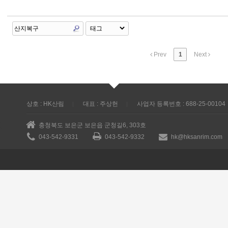
Prev
1
Next
상호 : HK산림
대표 : 주상헌
사업자 등록번호 : 688-25-00104
충청북도 보은군 보은읍 군청길6, 303호
043-542-9331
043-542-9332
hk@hksanrim.com