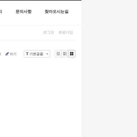
리
문의사항
찾아오시는길
로그인
회원가입
T
색
쓰기
기본글꼴
Li
Zi
G
st
n
al
e
le
r
y