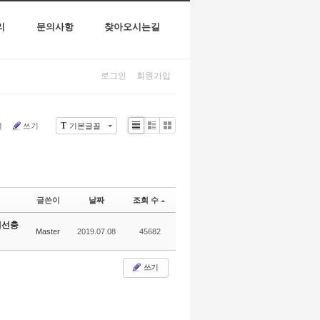
리
문의사항
찾아오시는길
로그인
회원가입
T
색
쓰기
기본글꼴
Li
Zi
G
st
n
al
e
le
r
y
글쓴이
날짜
조회 수
재선충
Master
2019.07.08
45682
쓰기