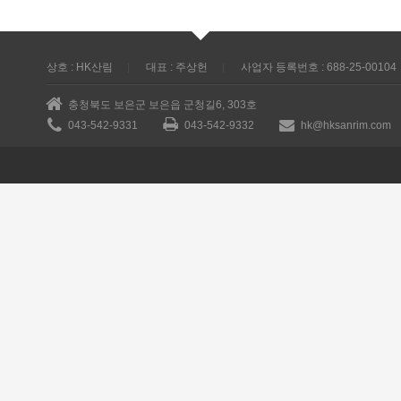
상호 : HK산림
대표 : 주상헌
사업자 등록번호 : 688-25-00104
충청북도 보은군 보은읍 군청길6, 303호
043-542-9331
043-542-9332
hk@hksanrim.com