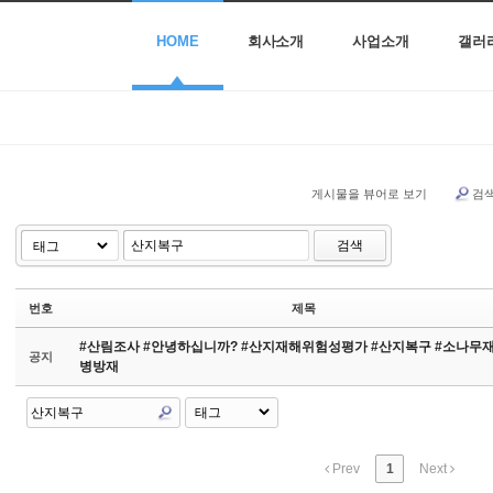
HOME
회사소개
사업소개
갤러
게시물을 뷰어로 보기
검
검색
번호
제목
#산림조사 #안녕하십니까? #산지재해위험성평가 #산지복구 #소나무
공지
병방재
Prev
1
Next